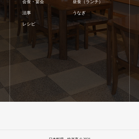
会食・宴会
昼食（ランチ）
法事
うなぎ
レシピ