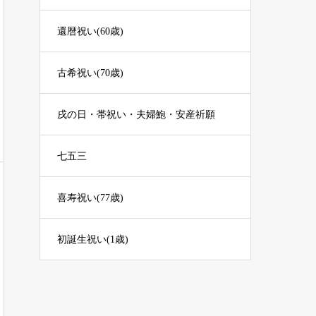
還暦祝い(60歳)
古希祝い(70歳)
戌の日・帯祝い・夫婦鮑・安産祈願
七五三
喜寿祝い(77歳)
初誕生祝い(1歳)