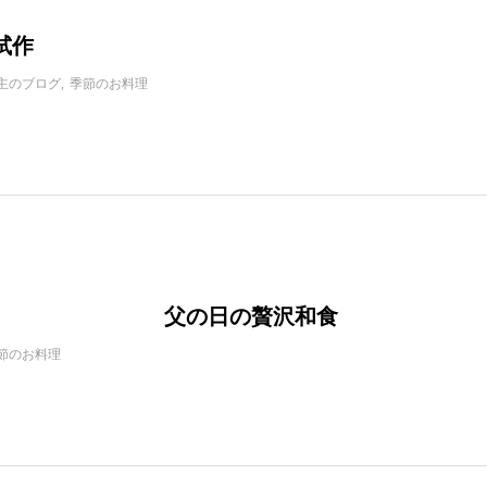
試作
主のブログ
季節のお料理
商品 父の日の贅沢和食
節のお料理