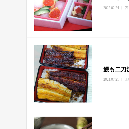
2022.02.24
店
鰻も二刀
2021.07.21
店