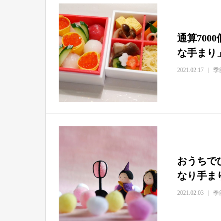
通算70
な手まり
2021.02.17
季
おうちで
なり手ま
2021.02.03
季