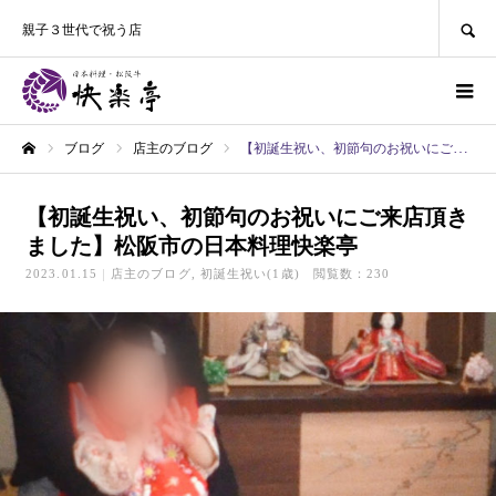
SEARCH
親子３世代で祝う店
ブログ
店主のブログ
【初誕生祝い、初節句のお祝いにご来店頂きました】ㅤㅤㅤ松阪市の日本料理快楽亭
ホーム
【初誕生祝い、初節句のお祝いにご来店頂き
ました】ㅤㅤㅤ松阪市の日本料理快楽亭
2023.01.15
店主のブログ
初誕生祝い(1歳)
閲覧数：230