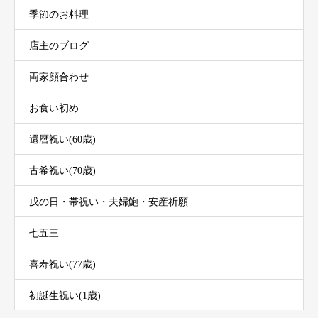
季節のお料理
店主のブログ
両家顔合わせ
お食い初め
還暦祝い(60歳)
古希祝い(70歳)
戌の日・帯祝い・夫婦鮑・安産祈願
七五三
喜寿祝い(77歳)
初誕生祝い(1歳)