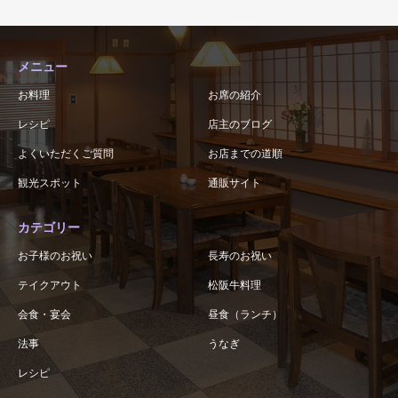
メニュー
お料理
お席の紹介
レシピ
店主のブログ
よくいただくご質問
お店までの道順
観光スポット
通販サイト
カテゴリー
お子様のお祝い
長寿のお祝い
テイクアウト
松阪牛料理
会食・宴会
昼食（ランチ）
法事
うなぎ
レシピ