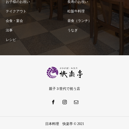
お子様のお祝い
長寿のお祝い
テイクアウト
松阪牛料理
会食・宴会
昼食（ランチ）
法事
うなぎ
レシピ
親子３世代で祝う店
日本料理 快楽亭 © 2021