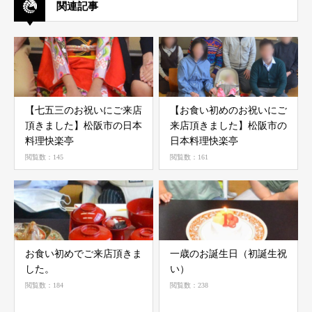
関連記事
【七五三のお祝いにご来店
【お食い初めのお祝いにご
頂きました】ㅤㅤㅤㅤㅤㅤ松阪市の日本
来店頂きました】ㅤㅤㅤ松阪市の
料理快楽亭
日本料理快楽亭
閲覧数：145
閲覧数：161
お食い初めでご来店頂きま
一歳のお誕生日（初誕生祝
した。
い）
閲覧数：184
閲覧数：238