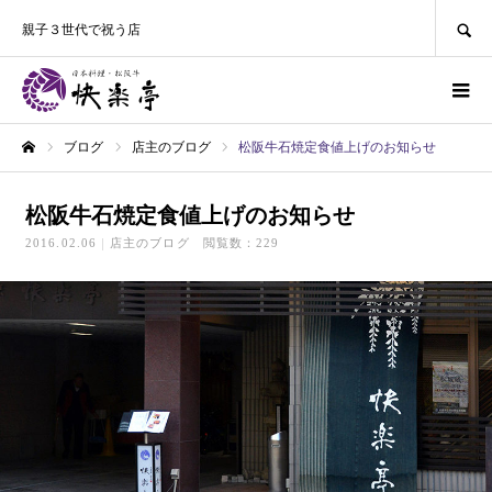
SEARCH
親子３世代で祝う店
ブログ
店主のブログ
松阪牛石焼定食値上げのお知らせ
ホーム
松阪牛石焼定食値上げのお知らせ
2016.02.06
店主のブログ
閲覧数：229