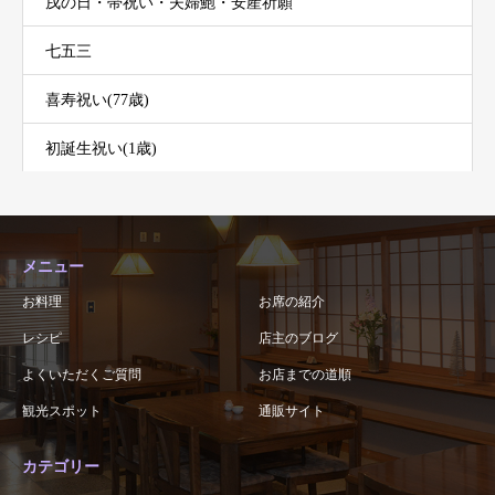
戌の日・帯祝い・夫婦鮑・安産祈願
七五三
喜寿祝い(77歳)
初誕生祝い(1歳)
メニュー
お料理
お席の紹介
レシピ
店主のブログ
よくいただくご質問
お店までの道順
観光スポット
通販サイト
カテゴリー