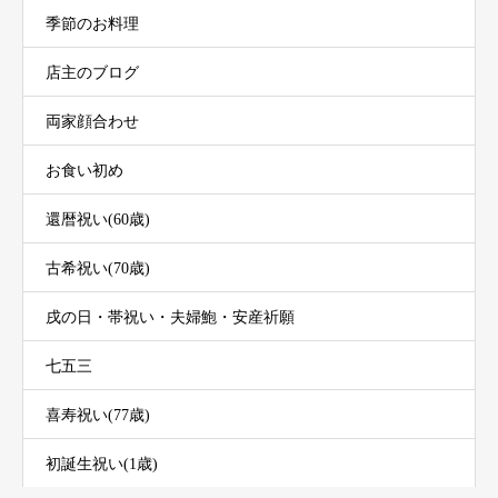
季節のお料理
店主のブログ
両家顔合わせ
お食い初め
還暦祝い(60歳)
古希祝い(70歳)
戌の日・帯祝い・夫婦鮑・安産祈願
七五三
喜寿祝い(77歳)
初誕生祝い(1歳)