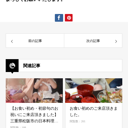
前の記事
次の記事
関連記事
【お食い初め・初節句のお
お食い初めのご来店頂きま
祝いにご来店頂きました】
した。
三重県松阪市の日本料理
閲覧数：261
快樂亭
閲覧数：188