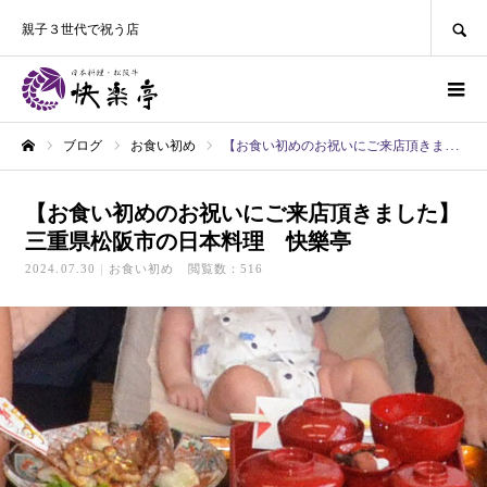
SEARCH
親子３世代で祝う店
ブログ
お食い初め
【お食い初めのお祝いにご来店頂きました】三重県松阪市の日本料理 快樂亭
ホーム
【お食い初めのお祝いにご来店頂きました】
三重県松阪市の日本料理 快樂亭
2024.07.30
お食い初め
閲覧数：516