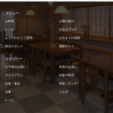
メニュー
お料理
お席の紹介
レシピ
店主のブログ
よくいただくご質問
お店までの道順
観光スポット
通販サイト
カテゴリー
お子様のお祝い
長寿のお祝い
テイクアウト
松阪牛料理
会食・宴会
昼食（ランチ）
法事
うなぎ
レシピ