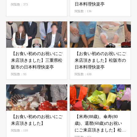
日本料理快楽亭
閲覧数：373
閲覧数：136
【お食い初めのお祝いにご
【お食い初めのお祝いにご
来店頂きました】ㅤㅤㅤ三重県松
来店頂きました】ㅤㅤㅤ松阪市の
阪市の日本料理快楽亭
日本料理快楽亭
閲覧数：93
閲覧数：638
【お食い初めのお祝いにご
【米寿(88歳)、傘寿(80
来店頂きました】
歳)、還暦(60歳)のお祝い
にご来店頂きました】松阪
閲覧数：110
市の日本料理快楽亭