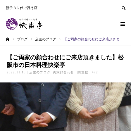
SEARCH
親子３世代で祝う店
ブログ
店主のブログ
【ご両家の顔合わせにご来店頂きました】ㅤㅤㅤ松阪市の日本料理快楽亭
ホーム
【ご両家の顔合わせにご来店頂きました】ㅤㅤㅤ松
阪市の日本料理快楽亭
2022.11.15
店主のブログ
両家顔合わせ
閲覧数：472