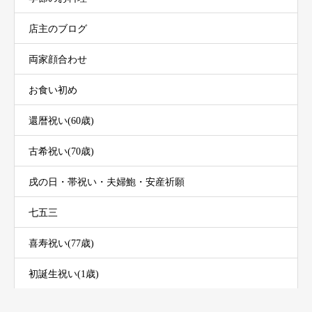
店主のブログ
両家顔合わせ
お食い初め
還暦祝い(60歳)
古希祝い(70歳)
戌の日・帯祝い・夫婦鮑・安産祈願
七五三
喜寿祝い(77歳)
初誕生祝い(1歳)