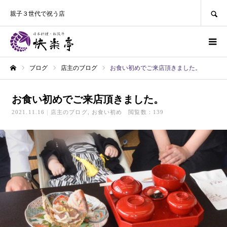
SEARCH
親子３世代で祝う店
ブログ
店主のブログ
お食い初めでご来店頂きました。
ホーム
お食い初めでご来店頂きました。
2021.11.16
店主のブログ
お食い初め
閲覧数：139