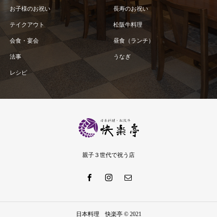
お子様のお祝い
長寿のお祝い
テイクアウト
松阪牛料理
会食・宴会
昼食（ランチ）
法事
うなぎ
レシピ
親子３世代で祝う店
日本料理 快楽亭 © 2021