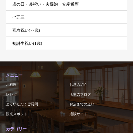
戌の日・帯祝い・夫婦鮑・安産祈願
七五三
喜寿祝い(77歳)
初誕生祝い(1歳)
メニュー
お料理
お席の紹介
レシピ
店主のブログ
よくいただくご質問
お店までの道順
観光スポット
通販サイト
カテゴリー