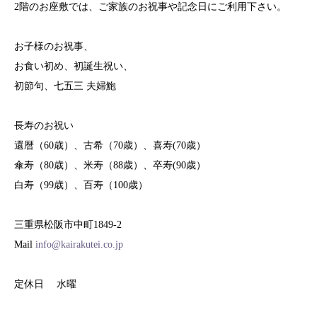
2階のお座敷では、ご家族のお祝事や記念日にご利用下さい。
お子様のお祝事、
お食い初め、初誕生祝い、
初節句、七五三 夫婦鮑
長寿のお祝い
還暦（60歳）、古希（70歳）、喜寿(70歳）
傘寿（80歳）、米寿（88歳）、卒寿(90歳）
白寿（99歳）、百寿（100歳）
三重県松阪市中町1849-2
Mail
info@kairakutei.co.jp
定休日 水曜