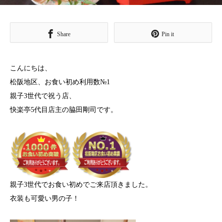
Share
Pin it
こんにちは、
松阪地区、お食い初め利用数№1
親子3世代で祝う店、
快楽亭5代目店主の脇田剛司です。
親子3世代でお食い初めでご来店頂きました。
衣装も可愛い男の子！