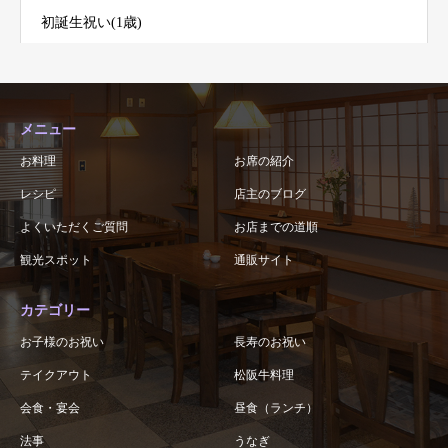
初誕生祝い(1歳)
メニュー
お料理
お席の紹介
レシピ
店主のブログ
よくいただくご質問
お店までの道順
観光スポット
通販サイト
カテゴリー
お子様のお祝い
長寿のお祝い
テイクアウト
松阪牛料理
会食・宴会
昼食（ランチ）
法事
うなぎ