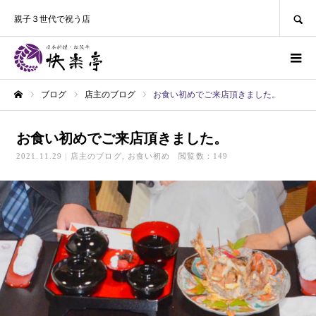
SEARCH
親子３世代で祝う店
ブログ
店主のブログ
お食い初めでご来店頂きました。
ホーム
お食い初めでご来店頂きました。
2021.11.29
店主のブログ
お食い初め
閲覧数：149