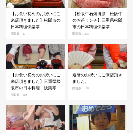
【お食い初めのお祝いにご
【松阪牛石焼御膳 松阪牛
来店頂きました】ㅤㅤㅤ松阪市の
のお得ランチ】ㅤㅤㅤ三重県松阪
日本料理快楽亭
市の日本料理快楽亭
閲覧数：87
閲覧数：335
【お食い初めのお祝いにご
還暦のお祝いにご来店頂き
来店頂きました】三重県松
ました。
阪市の日本料理 快樂亭
閲覧数：198
閲覧数：103